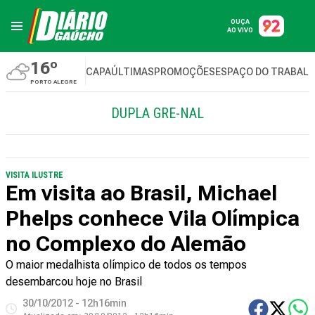
OUÇA
AO VIVO
16º
CAPA
ÚLTIMAS
PROMOÇÕES
ESPAÇO DO TRABAL
PORTO ALEGRE
DUPLA GRE-NAL
VISITA ILUSTRE
Em visita ao Brasil, Michael
Phelps conhece Vila Olímpica
no Complexo do Alemão
O maior medalhista olímpico de todos os tempos
desembarcou hoje no Brasil
30/10/2012 - 12h16min