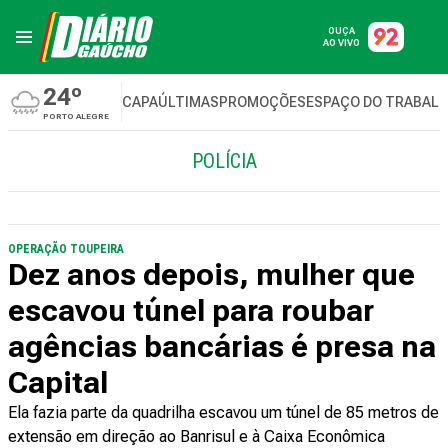
OUÇA
AO VIVO
24º
CAPA
ÚLTIMAS
PROMOÇÕES
ESPAÇO DO TRABAL
PORTO ALEGRE
POLÍCIA
OPERAÇÃO TOUPEIRA
Dez anos depois, mulher que
escavou túnel para roubar
agências bancárias é presa na
Capital
Ela fazia parte da quadrilha escavou um túnel de 85 metros de
extensão em direção ao Banrisul e à Caixa Econômica