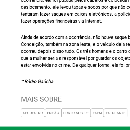
ocorrência, ela foi puxada pelos cabelos e colocada 
deslocamento, ele levou tapas e socos por que não c
tentaram fazer saques em caixas eletrônicos, a políci
fazer operações financeiras via Internet.
Ainda de acordo com a ocorrência, não houve saque ba
Conceição, também na zona leste, e o veículo dela r
ocorreu depois disso tudo. Os três homens e o carro d
que a mulher seria a responsável por guardar os objet
estar envolvida no crime. De qualquer forma, ela foi 
* Rádio Gaúcha
MAIS SOBRE
SEQUESTRO
PRISÃO
PORTO ALEGRE
ESPM
ESTUDANTE