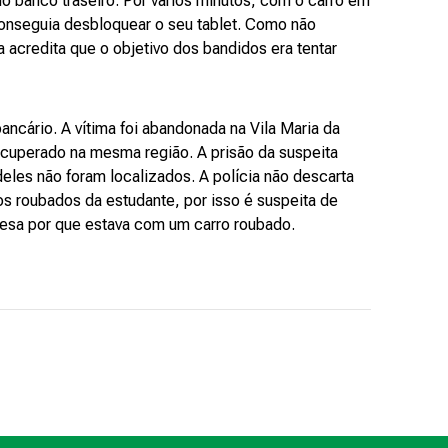
no banco traseiro. Por vários minutos, com o carro em
onseguia desbloquear o seu tablet. Como não
a acredita que o objetivo dos bandidos era tentar
ncário. A vítima foi abandonada na Vila Maria da
ecuperado na mesma região. A prisão da suspeita
eles não foram localizados. A polícia não descarta
os roubados da estudante, por isso é suspeita de
presa por que estava com um carro roubado.