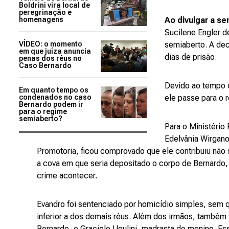
Boldrini vira local de
peregrinação e
homenagens
Ao divulgar a s
Sucilene Engler 
VÍDEO: o momento
semiaberto. A dec
em que juíza anuncia
dias de prisão.
penas dos réus no
Caso Bernardo
Devido ao tempo d
Em quanto tempo os
condenados no caso
ele passe para o 
Bernardo podem ir
para o regime
semiaberto?
Para o Ministério
Edelvânia Wirgan
Promotoria, ficou comprovado que ele contribuiu não
a cova em que seria depositado o corpo de Bernardo, 
crime acontecer.
Evandro foi sentenciado por homicídio simples, sem q
inferior a dos demais réus. Além dos irmãos, também 
Bernardo, e Graciele Ugulini, madrasta do menino. E