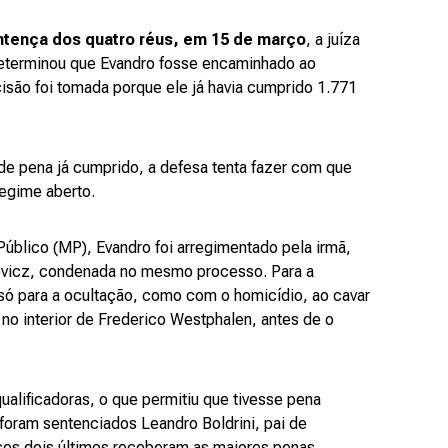
entença dos quatro réus, em 15 de março
, a juíza
determinou que Evandro fosse encaminhado ao
isão foi tomada porque ele já havia cumprido 1.771
e pena já cumprido, a defesa tenta fazer com que
regime aberto.
 Público (MP), Evandro foi arregimentado pela irmã,
ovicz, condenada no mesmo processo. Para a
 só para a ocultação, como com o homicídio, ao cavar
no interior de Frederico Westphalen, antes de o
ualificadoras, o que permitiu que tivesse pena
foram sentenciados Leandro Boldrini, pai de
sses dois últimos receberam as maiores penas.