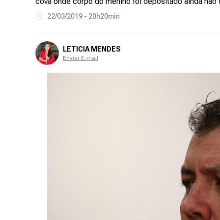
cova onde corpo do menino foi depositado ainda não 
22/03/2019 - 20h20min
LETICIA MENDES
Enviar E-mail