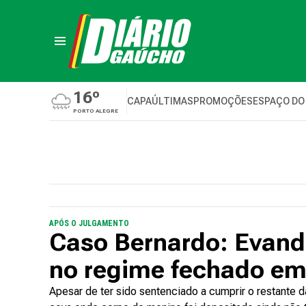
16º
CAPA
ÚLTIMAS
PROMOÇÕES
ESPAÇO DO
PORTO ALEGRE
APÓS O JULGAMENTO
Caso Bernardo: Evand
no regime fechado em
Apesar de ter sido sentenciado a cumprir o restante 