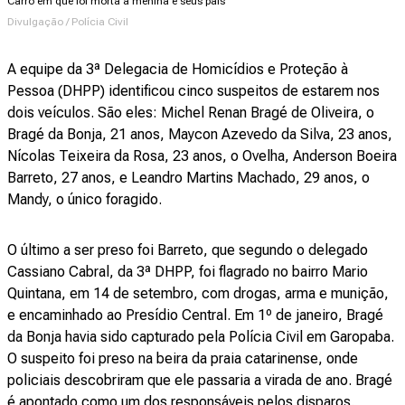
Carro em que foi morta a menina e seus pais
Divulgação / Polícia Civil
A equipe da 3ª Delegacia de Homicídios e Proteção à
Pessoa (DHPP) identificou cinco suspeitos de estarem nos
dois veículos. São eles: Michel Renan Bragé de Oliveira, o
Bragé da Bonja, 21 anos, Maycon Azevedo da Silva, 23 anos,
Nícolas Teixeira da Rosa, 23 anos, o Ovelha, Anderson Boeira
Barreto, 27 anos, e Leandro Martins Machado, 29 anos, o
Mandy, o único foragido.
O último a ser preso foi Barreto, que segundo o delegado
Cassiano Cabral, da 3ª DHPP, foi flagrado no bairro Mario
Quintana, em 14 de setembro, com drogas, arma e munição,
e encaminhado ao Presídio Central. Em 1º de janeiro, Bragé
da Bonja havia sido capturado pela Polícia Civil em Garopaba.
O suspeito foi preso na beira da praia catarinense, onde
policiais descobriram que ele passaria a virada de ano. Bragé
é apontado como um dos responsáveis pelos disparos.