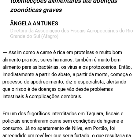
toxinfecções alimentares até doenças
zoonóticas graves
ÂNGELA ANTUNES
Diretora da Associação dos Fiscais Agropecuários do Rio
Grande do Sul (Afagro)
— Assim como a carne é rica em proteínas e muito bom
alimento pra nós, seres humanos, também é muito bom
alimento para as bactérias, os vírus e os protozoários. Então,
imediatamente a partir do abate, a partir da morte, começa o
processo de apodrecimento, diz o especialista, alertando
que o risco é de doenças que vão desde problemas
intestinais à complicações cerebrais.
Em um dos frigoríficos interditados em Taquara, fiscais e
policiais encontraram carne sem condições de higiene e
consumo. Já no apartamento de Nilva, em Portão, foi
apreendido um revólver que seria furtado, o que resultaria na