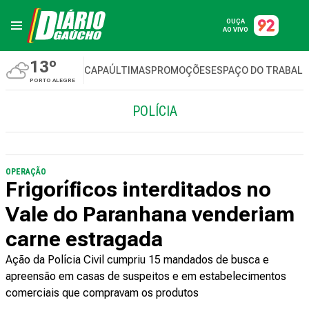
OUÇA
AO VIVO
13º
CAPA
ÚLTIMAS
PROMOÇÕES
ESPAÇO DO TRABAL
PORTO ALEGRE
POLÍCIA
OPERAÇÃO
Frigoríficos interditados no
Vale do Paranhana venderiam
carne estragada
Ação da Polícia Civil cumpriu 15 mandados de busca e
apreensão em casas de suspeitos e em estabelecimentos
comerciais que compravam os produtos