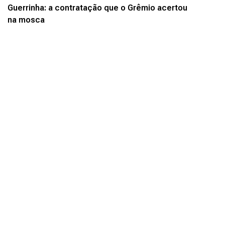
Guerrinha: a contratação que o Grêmio acertou
na mosca
am realizadas em açudes e campos de propriedades rurais - ( Corpo de Bombeiros 