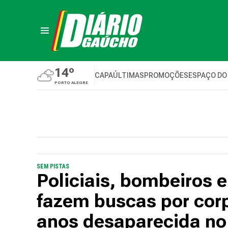
14º
CAPA
ÚLTIMAS
PROMOÇÕES
ESPAÇO DO
PORTO ALEGRE
SEM PISTAS
Policiais, bombeiros 
fazem buscas por cor
anos desaparecida no