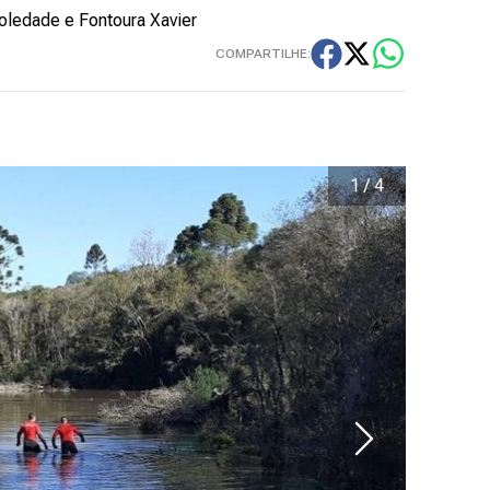
oledade e Fontoura Xavier
COMPARTILHE:
1
/
4