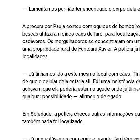
— Lamentamos por não ter encontrado o corpo dela 
A procura por Paula contou com equipes de bombeiro
buscas utilizaram cinco cães de faro, para localizaçã
cadáveres. Os mergulhadores se concentraram em u
uma propriedade rural de Fontoura Xavier. A polícia já
localidades.
— Já tínhamos ido a este mesmo local com cães. Tín
de que o celular dela estaria ali. Foi uma insistência 
achavam que ela poderia estar no açude onde já tínha
qualquer possibilidade — afirmou o delegado.
Em Soledade, a polícia checou outras informações qu
também nada foi localizado.
— Já que estávamos com equipe grande, também veri