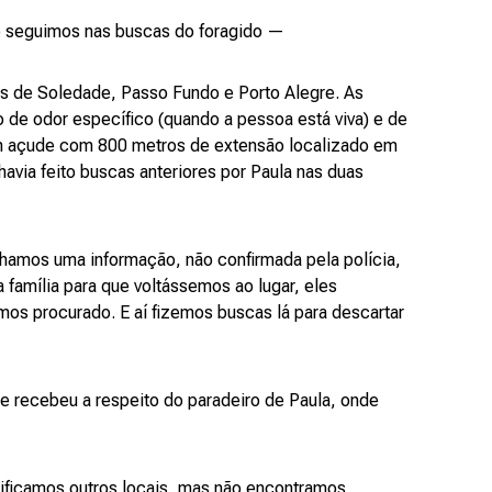
e seguimos nas buscas do foragido —
s de Soledade, Passo Fundo e Porto Alegre. As
o de odor específico (quando a pessoa está viva) e de
m açude com 800 metros de extensão localizado em
 havia feito buscas anteriores por Paula nas duas
hamos uma informação, não confirmada pela polícia,
da família para que voltássemos ao lugar, eles
mos procurado. E aí fizemos buscas lá para descartar
e recebeu a respeito do paradeiro de Paula, onde
ficamos outros locais, mas não encontramos