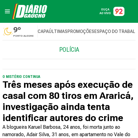
OUÇA
AO VIVO
9º
CAPA
ÚLTIMAS
PROMOÇÕES
ESPAÇO DO TRABAL
PORTO ALEGRE
POLÍCIA
O MISTÉRIO CONTINUA
Três meses após execução de
casal com 80 tiros em Araricá,
investigação ainda tenta
identificar autores do crime
A blogueira Karuel Barbosa, 24 anos, foi morta junto ao
namorado, Adair Silva, 31 anos, em apartamento no Vale do