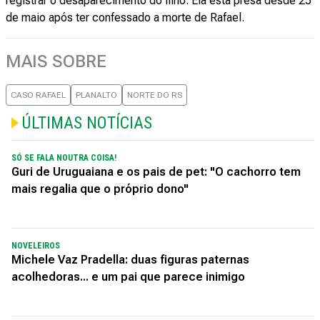
registrar o desaparecimento do filho. Ela está presa desde 25
de maio após ter confessado a morte de Rafael.
MAIS SOBRE
CASO RAFAEL
PLANALTO
NORTE DO RS
ÚLTIMAS NOTÍCIAS
SÓ SE FALA NOUTRA COISA!
Guri de Uruguaiana e os pais de pet: "O cachorro tem
mais regalia que o próprio dono"
NOVELEIROS
Michele Vaz Pradella: duas figuras paternas
acolhedoras... e um pai que parece inimigo