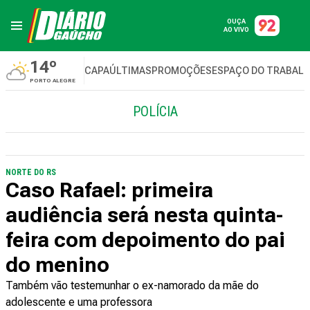
OUÇA
AO VIVO
14º
CAPA
ÚLTIMAS
PROMOÇÕES
ESPAÇO DO TRABAL
PORTO ALEGRE
POLÍCIA
NORTE DO RS
Caso Rafael: primeira
audiência será nesta quinta-
feira com depoimento do pai
do menino
Também vão testemunhar o ex-namorado da mãe do
adolescente e uma professora