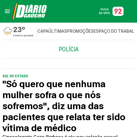
OUÇA
AO VIVO
23º
CAPA
ÚLTIMAS
PROMOÇÕES
ESPAÇO DO TRABAL
PORTO ALEGRE
POLÍCIA
SUL DO ESTADO
"Só quero que nenhuma
mulher sofra o que nós
sofremos", diz uma das
pacientes que relata ter sido
vítima de médico