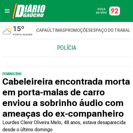
OUÇA
AO VIVO
15º
CAPA
ÚLTIMAS
PROMOÇÕES
ESPAÇO DO TRABAL
PORTO ALEGRE
POLÍCIA
FEMINICÍDIO
Cabeleireira encontrada morta
em porta-malas de carro
enviou a sobrinho áudio com
ameaças do ex-companheiro
Lourdes Clenir Oliveira Melo, 48 anos, estava desaparecida
desde o último domingo