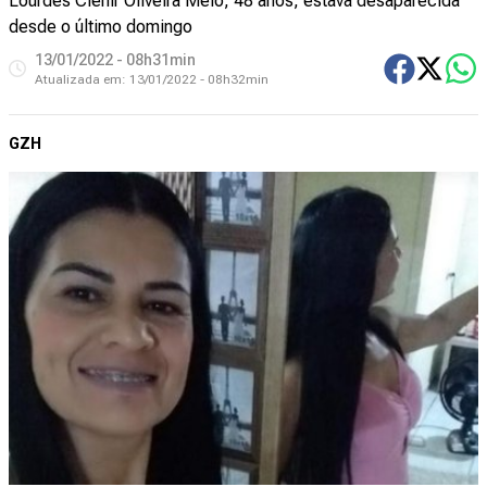
Lourdes Clenir Oliveira Melo, 48 anos, estava desaparecida
desde o último domingo
13/01/2022 - 08h31min
Atualizada em:
13/01/2022 - 08h32min
GZH