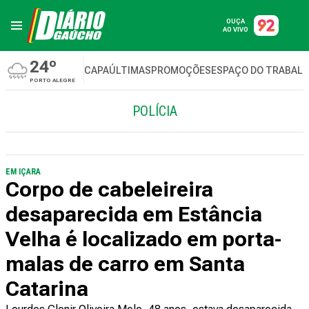
OUÇA
AO VIVO
24º
CAPA
ÚLTIMAS
PROMOÇÕES
ESPAÇO DO TRABAL
PORTO ALEGRE
POLÍCIA
EM IÇARA
Corpo de cabeleireira
desaparecida em Estância
Velha é localizado em porta-
malas de carro em Santa
Catarina