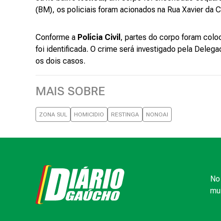
(BM), os policiais foram acionados na Rua Xavier da 
Conforme a
Polícia Civil
, partes do corpo foram colo
foi identificada. O crime será investigado pela Deleg
os dois casos.
MAIS SOBRE
ZONA SUL
HOMICIDIO
RESTINGA
NONOAI
No 
mui