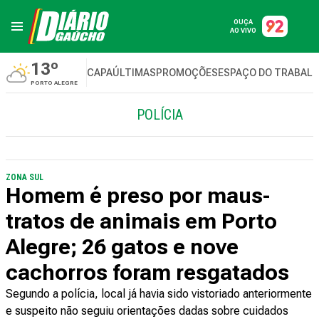
OUÇA
AO VIVO
13º
CAPA
ÚLTIMAS
PROMOÇÕES
ESPAÇO DO TRABAL
PORTO ALEGRE
POLÍCIA
ZONA SUL
Homem é preso por maus-
tratos de animais em Porto
Alegre; 26 gatos e nove
cachorros foram resgatados
Segundo a polícia, local já havia sido vistoriado anteriormente
e suspeito não seguiu orientações dadas sobre cuidados