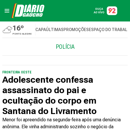
OUÇA
AO VIVO
16º
CAPA
ÚLTIMAS
PROMOÇÕES
ESPAÇO DO TRABAL
PORTO ALEGRE
POLÍCIA
FRONTEIRA OESTE
Adolescente confessa
assassinato do pai e
ocultação do corpo em
Santana do Livramento
Menor foi apreendido na segunda-feira após uma denúncia
anônima. Ele vinha administrando sozinho o negócio da