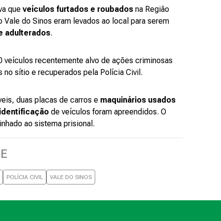
ava que
veículos furtados e roubados
na Região
o Vale do Sinos eram levados ao local para serem
 adulterados
.
0 veículos recentemente alvo de ações criminosas
no sítio e recuperados pela Polícia Civil.
eis, duas placas de carros e
maquinários usados
 identificação
de veículos foram apreendidos. O
hado ao sistema prisional.
RE
POLÍCIA CIVIL
VALE DO SINOS