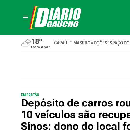
18º
CAPA
ÚLTIMAS
PROMOÇÕES
ESPAÇO DO
PORTO ALEGRE
EM PORTÃO
Depósito de carros ro
10 veículos são recup
Sinos; dono do local f