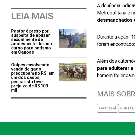
A denúncia indic
Metropolitana e n
LEIA MAIS
desmanchados e
Pastor é preso por
suspeita de abusar
Durante a ação, 1
sexualmente de
adolescente durante
foram encontrados 
curso para batismo
em Canoas
Além dos automóv
Golpes envolvendo
para adulterar a
venda de gado
preocupam no RS; em
homem foi encamin
um dos casos,
pecuarista teve
prejuízo de R$ 100
mil
MAIS SOB
GRAVATAÍ
PORTÃO