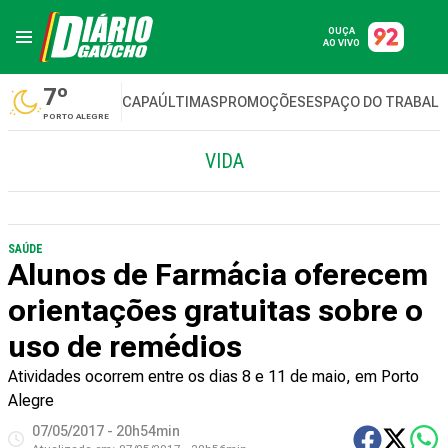
OUÇA
AO VIVO
7º
CAPA
ÚLTIMAS
PROMOÇÕES
ESPAÇO DO TRABAL
PORTO ALEGRE
VIDA
SAÚDE
Alunos de Farmácia oferecem
orientações gratuitas sobre o
uso de remédios
Atividades ocorrem entre os dias 8 e 11 de maio, em Porto
Alegre
07/05/2017 - 20h54min