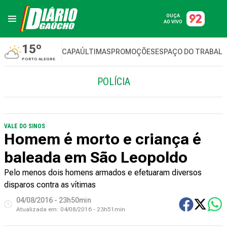
OUÇA
AO VIVO
15º
CAPA
ÚLTIMAS
PROMOÇÕES
ESPAÇO DO TRABAL
PORTO ALEGRE
POLÍCIA
VALE DO SINOS
Homem é morto e criança é
baleada em São Leopoldo
Pelo menos dois homens armados e efetuaram diversos
disparos contra as vítimas
04/08/2016 - 23h50min
Atualizada em:
04/08/2016 - 23h51min