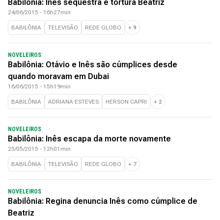
Babilônia: Inês sequestra e tortura Beatriz
24/06/2015 - 16h27min
BABILÔNIA
TELEVISÃO
REDE GLOBO
+
9
NOVELEIROS
Babilônia: Otávio e Inês são cúmplices desde
quando moravam em Dubai
16/06/2015 - 15h19min
BABILÔNIA
ADRIANA ESTEVES
HERSON CAPRI
+
2
NOVELEIROS
Babilônia: Inês escapa da morte novamente
25/05/2015 - 12h01min
BABILÔNIA
TELEVISÃO
REDE GLOBO
+
7
NOVELEIROS
Babilônia: Regina denuncia Inês como cúmplice de
Beatriz