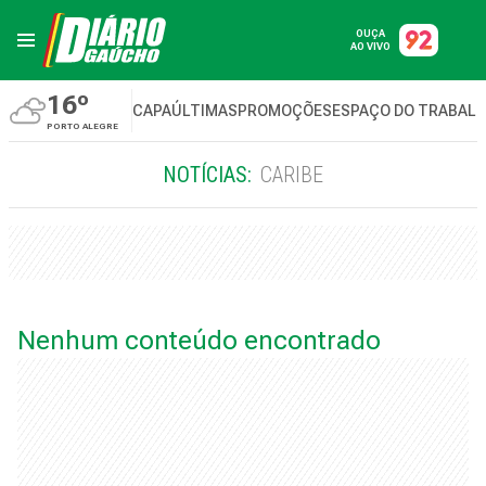
OUÇA
AO VIVO
16º
CAPA
ÚLTIMAS
PROMOÇÕES
ESPAÇO DO TRABAL
PORTO ALEGRE
NOTÍCIAS:
CARIBE
Nenhum conteúdo encontrado