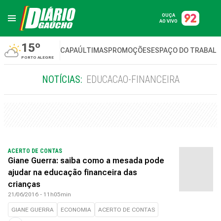
OUÇA
AO VIVO
15º
CAPA
ÚLTIMAS
PROMOÇÕES
ESPAÇO DO TRABAL
PORTO ALEGRE
NOTÍCIAS:
EDUCACAO-FINANCEIRA
ACERTO DE CONTAS
Giane Guerra: saiba como a mesada pode
ajudar na educação financeira das
crianças
21/06/2016 - 11h05min
GIANE GUERRA
ECONOMIA
ACERTO DE CONTAS