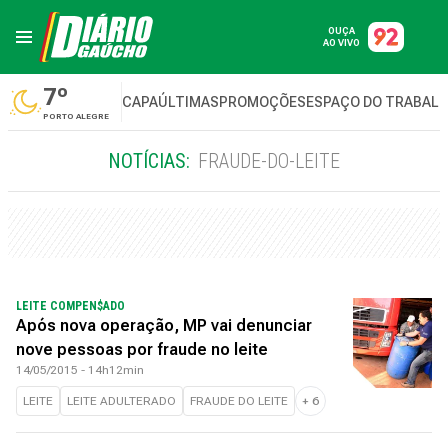
OUÇA
AO VIVO
7º
CAPA
ÚLTIMAS
PROMOÇÕES
ESPAÇO DO TRABAL
PORTO ALEGRE
NOTÍCIAS:
FRAUDE-DO-LEITE
LEITE COMPEN$ADO
Após nova operação, MP vai denunciar
nove pessoas por fraude no leite
14/05/2015 - 14h12min
LEITE
LEITE ADULTERADO
FRAUDE DO LEITE
+
6