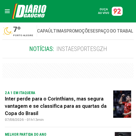
OUÇA
AO VIVO
7º
CAPA
ÚLTIMAS
PROMOÇÕES
ESPAÇO DO TRABAL
PORTO ALEGRE
NOTÍCIAS:
INSTAESPORTESGZH
2 A 1 EM ITAQUERA
Inter perde para o Corinthians, mas segura
vantagem e se classifica para as quartas da
Copa do Brasil
07/08/2026 - 01h13min
MELHOR PARTIDA DO ANO