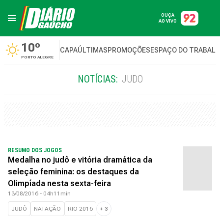
OUÇA
AO VIVO
10º
CAPA
ÚLTIMAS
PROMOÇÕES
ESPAÇO DO TRABAL
PORTO ALEGRE
NOTÍCIAS:
JUDO
RESUMO DOS JOGOS
Medalha no judô e vitória dramática da
seleção feminina: os destaques da
Olimpíada nesta sexta-feira
13/08/2016 - 04h11min
JUDÔ
NATAÇÃO
RIO 2016
+
3