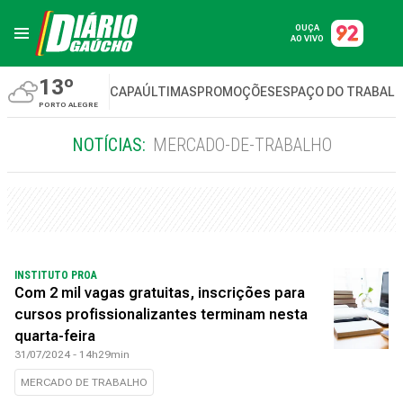
OUÇA
AO VIVO
13º
CAPA
ÚLTIMAS
PROMOÇÕES
ESPAÇO DO TRABAL
PORTO ALEGRE
NOTÍCIAS:
MERCADO-DE-TRABALHO
INSTITUTO PROA
Com 2 mil vagas gratuitas, inscrições para
cursos profissionalizantes terminam nesta
quarta-feira
31/07/2024 - 14h29min
MERCADO DE TRABALHO