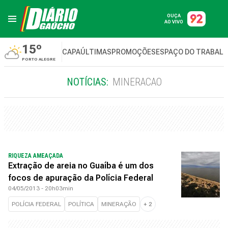
OUÇA
AO VIVO
15º
CAPA
ÚLTIMAS
PROMOÇÕES
ESPAÇO DO TRABAL
PORTO ALEGRE
NOTÍCIAS:
MINERACAO
RIQUEZA AMEAÇADA
Extração de areia no Guaíba é um dos
focos de apuração da Polícia Federal
04/05/2013 - 20h03min
POLÍCIA FEDERAL
POLÍTICA
MINERAÇÃO
+
2