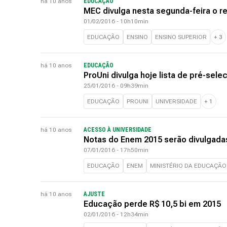
há 10 anos
EDUCAÇÃO
MEC divulga nesta segunda-feira o r
01/02/2016 - 10h10min
EDUCAÇÃO
ENSINO
ENSINO SUPERIOR
+
3
há 10 anos
EDUCAÇÃO
ProUni divulga hoje lista de pré-se
25/01/2016 - 09h39min
EDUCAÇÃO
PROUNI
UNIVERSIDADE
+
1
há 10 anos
ACESSO À UNIVERSIDADE
Notas do Enem 2015 serão divulgadas
07/01/2016 - 17h50min
EDUCAÇÃO
ENEM
MINISTÉRIO DA EDUCAÇÃO
há 10 anos
AJUSTE
Educação perde R$ 10,5 bi em 2015
02/01/2016 - 12h34min