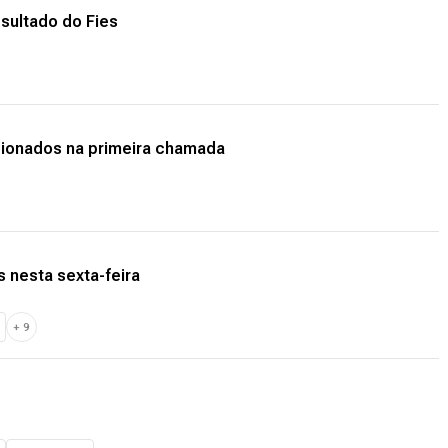
esultado do Fies
lecionados na primeira chamada
 nesta sexta-feira
+
9