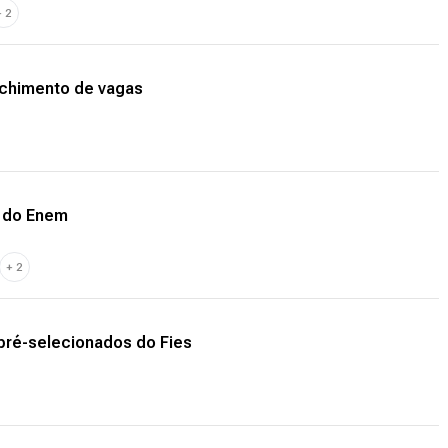
+
2
enchimento de vagas
s do Enem
+
2
pré-selecionados do Fies