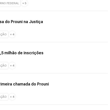
RNO FEDERAL
+
5
sa do Prouni na Justiça
AÇÃO
+
4
,5 milhão de inscrições
AÇÃO
+
4
rimeira chamada do Prouni
AÇÃO
+
4