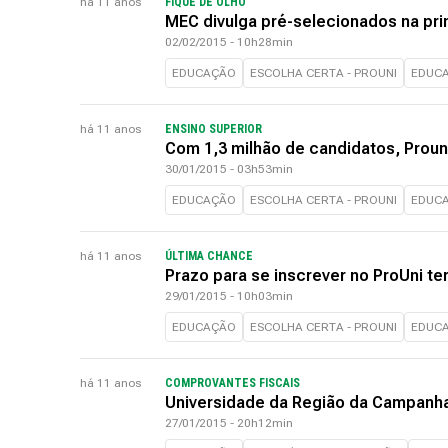
há 11 anos
FIQUE DE OLHO
MEC divulga pré-selecionados na pr
02/02/2015 - 10h28min
EDUCAÇÃO
ESCOLHA CERTA - PROUNI
EDUC
há 11 anos
ENSINO SUPERIOR
Com 1,3 milhão de candidatos, Prouni
30/01/2015 - 03h53min
EDUCAÇÃO
ESCOLHA CERTA - PROUNI
EDUC
há 11 anos
ÚLTIMA CHANCE
Prazo para se inscrever no ProUni te
29/01/2015 - 10h03min
EDUCAÇÃO
ESCOLHA CERTA - PROUNI
EDUC
há 11 anos
COMPROVANTES FISCAIS
Universidade da Região da Campanha
27/01/2015 - 20h12min