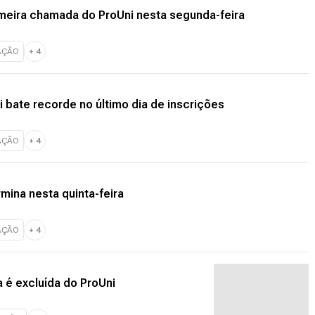
imeira chamada do ProUni nesta segunda-feira
AÇÃO
+
4
 bate recorde no último dia de inscrições
AÇÃO
+
4
rmina nesta quinta-feira
AÇÃO
+
4
 é excluída do ProUni