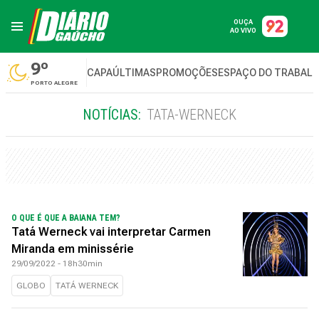
OUÇA
AO VIVO
9º
CAPA
ÚLTIMAS
PROMOÇÕES
ESPAÇO DO TRABAL
PORTO ALEGRE
NOTÍCIAS:
TATA-WERNECK
O QUE É QUE A BAIANA TEM?
Tatá Werneck vai interpretar Carmen
Miranda em minissérie
29/09/2022 - 18h30min
GLOBO
TATÁ WERNECK