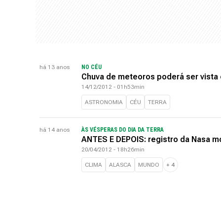
há 13 anos
NO CÉU
Chuva de meteoros poderá ser vista e
14/12/2012 - 01h53min
ASTRONOMIA
CÉU
TERRA
há 14 anos
ÀS VÉSPERAS DO DIA DA TERRA
ANTES E DEPOIS: registro da Nasa m
20/04/2012 - 18h26min
CLIMA
ALASCA
MUNDO
+
4