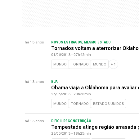
há 13 anos
NOVOS ESTRAGOS, MESMO ESTADO
Tornados voltam a aterrorizar Oklah
01/06/2013 - 07h42min
MUNDO
TORNADO
MUNDO
+
1
há 13 anos
EUA
Obama viaja a Oklahoma para avaliar 
26/05/2013 - 20h38min
MUNDO
TORNADO
ESTADOS UNIDOS
há 13 anos
DIFÍCIL RECONSTRUÇÃO
Tempestade atinge região arrasada 
23/05/2013 - 18h25min