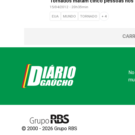
Tornados matam cinco pessoas nos 
15/04/2012 - 20h35min
EUA
MUNDO
TORNADO
+
4
CARR
No 
mui
© 2000 -
2026
Grupo RBS