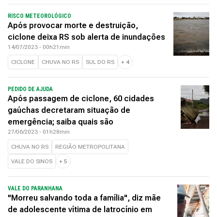
RISCO METEOROLÓGICO
Após provocar morte e destruição,
ciclone deixa RS sob alerta de inundações
14/07/2023 - 00h21min
CICLONE
CHUVA NO RS
SUL DO RS
+
4
PEDIDO DE AJUDA
Após passagem de ciclone, 60 cidades
gaúchas decretaram situação de
emergência; saiba quais são
27/06/2023 - 01h28min
CHUVA NO RS
REGIÃO METROPOLITANA
VALE DO SINOS
+
5
VALE DO PARANHANA
"Morreu salvando toda a família", diz mãe
de adolescente vítima de latrocínio em