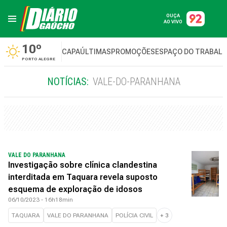
OUÇA
AO VIVO
10º
CAPA
ÚLTIMAS
PROMOÇÕES
ESPAÇO DO TRABAL
PORTO ALEGRE
NOTÍCIAS:
VALE-DO-PARANHANA
VALE DO PARANHANA
Investigação sobre clínica clandestina
interditada em Taquara revela suposto
esquema de exploração de idosos
06/10/2023 - 16h18min
TAQUARA
VALE DO PARANHANA
POLÍCIA CIVIL
+
3