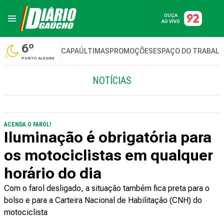
OUÇA
AO VIVO
6º
CAPA
ÚLTIMAS
PROMOÇÕES
ESPAÇO DO TRABAL
PORTO ALEGRE
NOTÍCIAS
ACENDA O FAROL!
Iluminação é obrigatória para
os motociclistas em qualquer
horário do dia
Com o farol desligado, a situação também fica preta para o
bolso e para a Carteira Nacional de Habilitação (CNH) do
motociclista