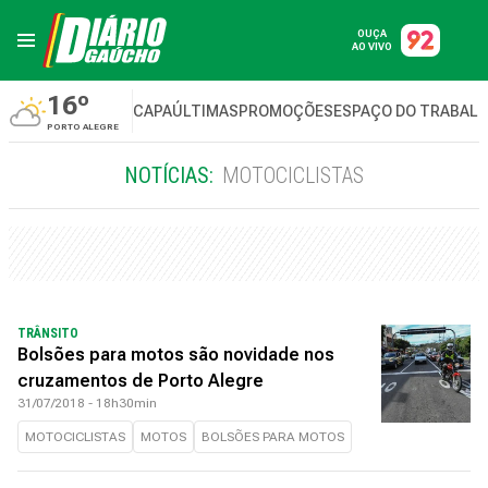
OUÇA
AO VIVO
16º
CAPA
ÚLTIMAS
PROMOÇÕES
ESPAÇO DO TRABAL
PORTO ALEGRE
NOTÍCIAS:
MOTOCICLISTAS
TRÂNSITO
Bolsões para motos são novidade nos
cruzamentos de Porto Alegre
31/07/2018 - 18h30min
MOTOCICLISTAS
MOTOS
BOLSÕES PARA MOTOS