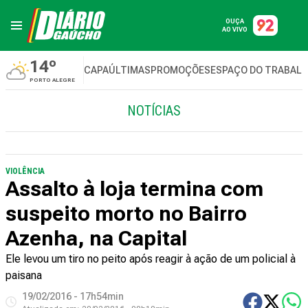
OUÇA
AO VIVO
14º
CAPA
ÚLTIMAS
PROMOÇÕES
ESPAÇO DO TRABAL
PORTO ALEGRE
NOTÍCIAS
VIOLÊNCIA
Assalto à loja termina com
suspeito morto no Bairro
Azenha, na Capital
Ele levou um tiro no peito após reagir à ação de um policial à
paisana
19/02/2016 - 17h54min