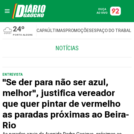
OUÇA
AO VIVO
24º
CAPA
ÚLTIMAS
PROMOÇÕES
ESPAÇO DO TRABAL
PORTO ALEGRE
NOTÍCIAS
ENTREVISTA
"Se der para não ser azul,
melhor", justifica vereador
que quer pintar de vermelho
as paradas próximas ao Beira-
Rio