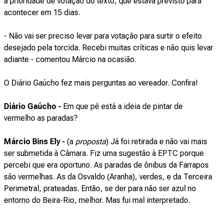
a prioridade de votação do texto, que estava previsto para
acontecer em 15 dias.
- Não vai ser preciso levar para votação para surtir o efeito
desejado pela torcida. Recebi muitas críticas e não quis levar
adiante - comentou Márcio na ocasião.
O Diário Gaúcho fez mais perguntas ao vereador. Confira!
Diário Gaúcho -
Em que pé está a ideia de pintar de
vermelho as paradas?
Márcio Bins Ely -
(a
proposta
) Já foi retirada e não vai mais
ser submetida à Câmara. Fiz uma sugestão à EPTC porque
percebi que era oportuno. As paradas de ônibus da Farrapos
são vermelhas. As da Osvaldo (Aranha), verdes, e da Terceira
Perimetral, prateadas. Então, se der para não ser azul no
entorno do Beira-Rio, melhor. Mas fui mal interpretado.