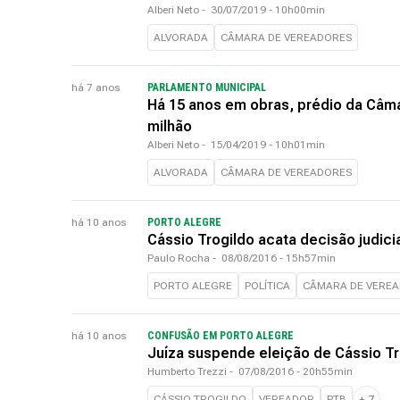
Alberi Neto
-
30/07/2019 - 10h00min
ALVORADA
CÂMARA DE VEREADORES
há 7 anos
PARLAMENTO MUNICIPAL
Há 15 anos em obras, prédio da Câma
milhão
Alberi Neto
-
15/04/2019 - 10h01min
ALVORADA
CÂMARA DE VEREADORES
há 10 anos
PORTO ALEGRE
Cássio Trogildo acata decisão judic
Paulo Rocha
-
08/08/2016 - 15h57min
PORTO ALEGRE
POLÍTICA
CÂMARA DE VERE
há 10 anos
CONFUSÃO EM PORTO ALEGRE
Juíza suspende eleição de Cássio Tr
Humberto Trezzi
-
07/08/2016 - 20h55min
CÁSSIO TROGILDO
VEREADOR
PTB
+
7