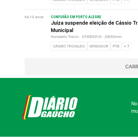
há 10 anos
CONFUSÃO EM PORTO ALEGRE
Juíza suspende eleição de Cássio Tr
Municipal
Humberto Trezzi
-
07/08/2016 - 20h55min
CÁSSIO TROGILDO
VEREADOR
PTB
+
7
CARR
No 
mui