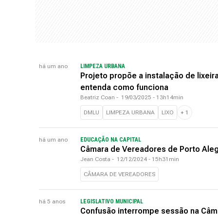
há um ano
LIMPEZA URBANA
Projeto propõe a instalação de lixei
entenda como funciona
Beatriz Coan
-
19/03/2025 - 13h14min
DMLU
LIMPEZA URBANA
LIXO
+
1
há um ano
EDUCAÇÃO NA CAPITAL
Câmara de Vereadores de Porto Aleg
Jean Costa
-
12/12/2024 - 15h31min
CÂMARA DE VEREADORES
há 5 anos
LEGISLATIVO MUNICIPAL
Confusão interrompe sessão na Câm