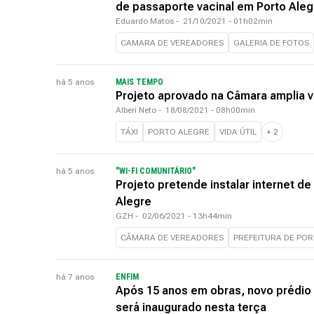
de passaporte vacinal em Porto Aleg
Eduardo Matos
-
21/10/2021 - 01h02min
CAMARA DE VEREADORES
GALERIA DE FOTOS
há 5 anos
MAIS TEMPO
Projeto aprovado na Câmara amplia vi
Alberi Neto
-
18/08/2021 - 08h00min
TÁXI
PORTO ALEGRE
VIDA ÚTIL
+
2
há 5 anos
"WI-FI COMUNITÁRIO"
Projeto pretende instalar internet d
Alegre
GZH
-
02/06/2021 - 13h44min
CÂMARA DE VEREADORES
PREFEITURA DE PO
há 7 anos
ENFIM
Após 15 anos em obras, novo prédio
será inaugurado nesta terça