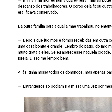
— Minha irmã morreu numa quarta-feira, mas só pode 
descanso dos trabalhadores. O corpo dela ficou quatr
era, ficava conservado.
Da outra família para a qual a mãe trabalhou, no enta
— Depois que fugimos e fomos recebidas em outra ca
uma casa bonita e grande. Lembro do pátio, do jard
muito grata a eles. Se eu aparecesse naquela cidade,
igreja. Disso me lembro bem.
Aliás, tinha missa todos os domingos, mas apenas pa
— Estrangeiros só podiam ir à missa uma vez por mê