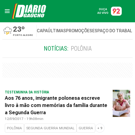
OUÇA
AO VIVO
23º
CAPA
ÚLTIMAS
PROMOÇÕES
ESPAÇO DO TRABAL
PORTO ALEGRE
NOTÍCIAS:
POLÔNIA
TESTEMUNHA DA HISTÓRIA
Aos 76 anos, imigrante polonesa escreve
livro à mão com memórias da família durante
a Segunda Guerra
12/09/2017 - 19h08min
POLÔNIA
SEGUNDA GUERRA MUNDIAL
GUERRA
+
9