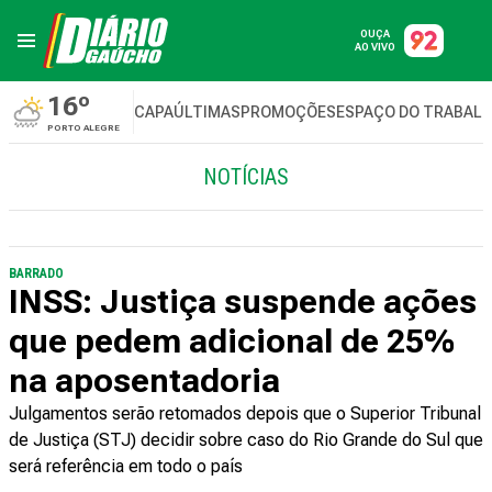
OUÇA
AO VIVO
16º
CAPA
ÚLTIMAS
PROMOÇÕES
ESPAÇO DO TRABAL
PORTO ALEGRE
NOTÍCIAS
BARRADO
INSS: Justiça suspende ações
que pedem adicional de 25%
na aposentadoria
Julgamentos serão retomados depois que o Superior Tribunal
de Justiça (STJ) decidir sobre caso do Rio Grande do Sul que
será referência em todo o país