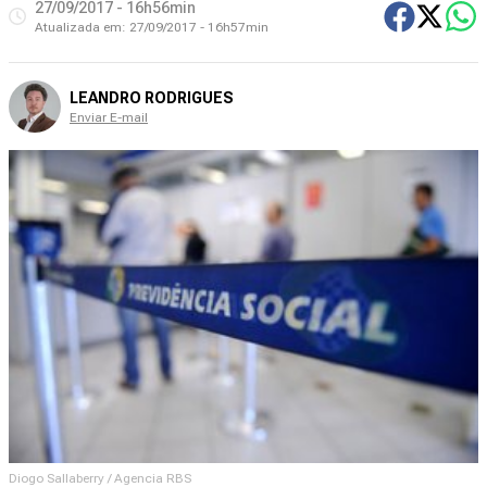
27/09/2017 - 16h56min
Atualizada em:
27/09/2017 - 16h57min
LEANDRO RODRIGUES
Enviar E-mail
Diogo Sallaberry / Agencia RBS