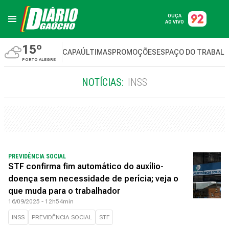
OUÇA
AO VIVO
15º
CAPA
ÚLTIMAS
PROMOÇÕES
ESPAÇO DO TRABAL
PORTO ALEGRE
NOTÍCIAS:
INSS
PREVIDÊNCIA SOCIAL
STF confirma fim automático do auxílio-
doença sem necessidade de perícia; veja o
que muda para o trabalhador
16/09/2025 - 12h54min
INSS
PREVIDÊNCIA SOCIAL
STF