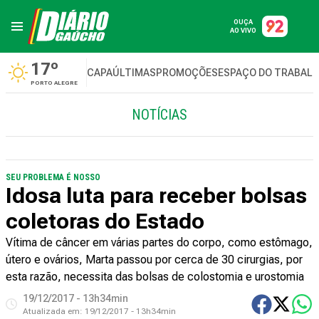
OUÇA
AO VIVO
17º
CAPA
ÚLTIMAS
PROMOÇÕES
ESPAÇO DO TRABAL
PORTO ALEGRE
NOTÍCIAS
SEU PROBLEMA É NOSSO
Idosa luta para receber bolsas
coletoras do Estado
Vítima de câncer em várias partes do corpo, como estômago,
útero e ovários, Marta passou por cerca de 30 cirurgias, por
esta razão, necessita das bolsas de colostomia e urostomia
19/12/2017 - 13h34min
Atualizada em:
19/12/2017 - 13h34min