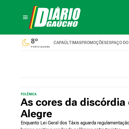
8º
CAPA
ÚLTIMAS
PROMOÇÕES
ESPAÇO DO
PORTO ALEGRE
POLÊMICA
As cores da discórdia 
Alegre
Enquanto Lei Geral dos Táxis aguarda regulamentação,