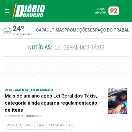
OUÇA
AO VIVO
24º
CAPA
ÚLTIMAS
PROMOÇÕES
ESPAÇO DO TRABAL
PORTO ALEGRE
NOTÍCIAS:
LEI GERAL DOS TÁXIS
REGULAMENTAÇÃO DEMORADA
Mais de um ano após Lei Geral dos Táxis,
categoria ainda aguarda regulamentação
de itens
17/06/2019 - 08h00min
PORTO ALEGRE
TÁXI
TAXISTAS
+
5