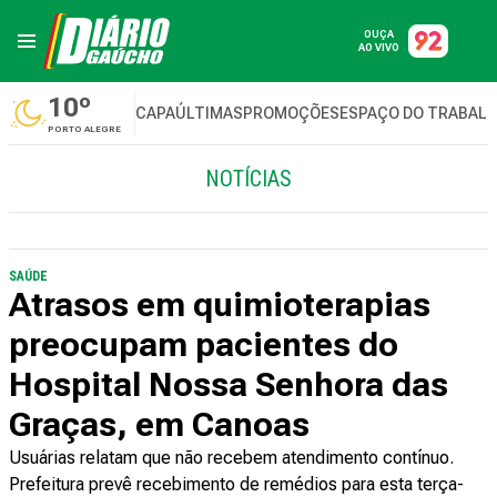
OUÇA
AO VIVO
10º
CAPA
ÚLTIMAS
PROMOÇÕES
ESPAÇO DO TRABAL
PORTO ALEGRE
NOTÍCIAS
SAÚDE
Atrasos em quimioterapias
preocupam pacientes do
Hospital Nossa Senhora das
Graças, em Canoas
Usuárias relatam que não recebem atendimento contínuo.
Prefeitura prevê recebimento de remédios para esta terça-