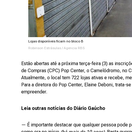
Lojas disponíveis ficam no bloco B
Robinson Estrásulas / Agencia RBS
Estão abertas até a próxima terça-feira (3) as inscriç
de Compras (CPC) Pop Center, o Camelódromo, no Ce
Atualmente, o local tem 722 lojas ativas e recebe, m
Para a diretora do Pop Center, Elaine Deboni, trata-
empreender.
Leia outras notícias do Diário Gaúcho
— É importante destacar que qualquer pessoa pode par
como era no início
(há mais de 10 anos)
. Basta quere