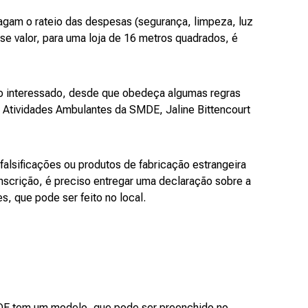
agam o rateio das despesas (segurança, limpeza, luz
se valor, para uma loja de 16 metros quadrados, é
rio interessado, desde que obedeça algumas regras
e Atividades Ambulantes da SMDE, Jaline Bittencourt
alsificações ou produtos de fabricação estrangeira
nscrição, é preciso entregar uma declaração sobre a
, que pode ser feito no local.
SMDE tem um modelo, que pode ser preenchido no