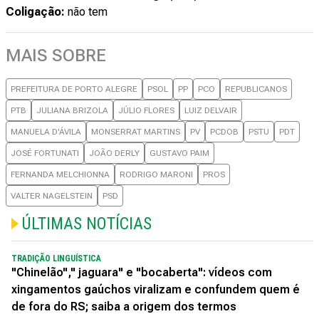
Coligação:
não tem
MAIS SOBRE
PREFEITURA DE PORTO ALEGRE
PSOL
PP
PCO
REPUBLICANOS
PTB
JULIANA BRIZOLA
JÚLIO FLORES
LUIZ DELVAIR
MANUELA D'ÁVILA
MONSERRAT MARTINS
PV
PCDOB
PSTU
PDT
JOSÉ FORTUNATI
JOÃO DERLY
GUSTAVO PAIM
FERNANDA MELCHIONNA
RODRIGO MARONI
PROS
VALTER NAGELSTEIN
PSD
ÚLTIMAS NOTÍCIAS
TRADIÇÃO LINGUÍSTICA
"Chinelão"," jaguara" e "bocaberta": vídeos com
xingamentos gaúchos viralizam e confundem quem é
de fora do RS; saiba a origem dos termos