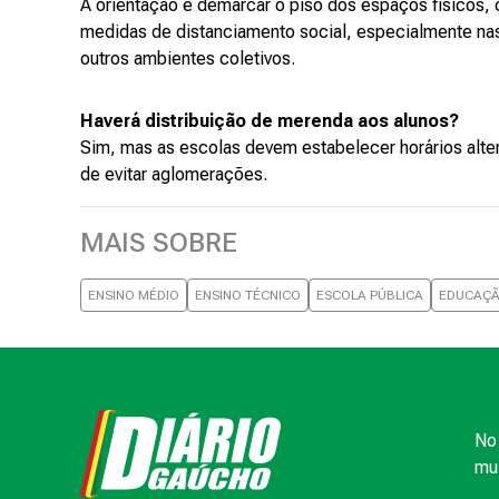
A orientação é demarcar o piso dos espaços físicos, 
medidas de distanciamento social, especialmente nas 
outros ambientes coletivos.
Haverá distribuição de merenda aos alunos?
Sim, mas as escolas devem estabelecer horários alter
de evitar aglomerações.
MAIS SOBRE
ENSINO MÉDIO
ENSINO TÉCNICO
ESCOLA PÚBLICA
EDUCAÇ
No 
mui