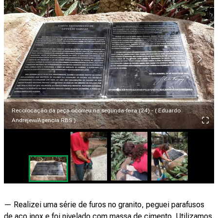
Recolocação da peça ocorreu na segunda-feira (24) - ( Eduardo
Andrejew/Agencia RBS )
— Realizei uma série de furos no granito, peguei parafusos
de aço inox e foi nivelado com massa de cimento. Utilizamos