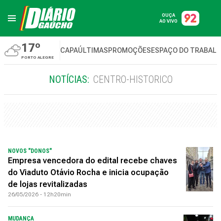
OUÇA
AO VIVO
17º
CAPA
ÚLTIMAS
PROMOÇÕES
ESPAÇO DO TRABAL
PORTO ALEGRE
NOTÍCIAS:
CENTRO-HISTORICO
NOVOS "DONOS"
Empresa vencedora do edital recebe chaves
do Viaduto Otávio Rocha e inicia ocupação
de lojas revitalizadas
26/05/2026 - 12h20min
MUDANÇA